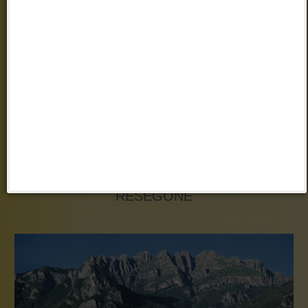
Resinelli.
Ospitalità e buon cibo sono sempre disponibili nei rifugi e
ristoranti, alcuni raggiungibili direttamente in auto come quelli ai
Piani Resinelli, altri situati al termine di escursioni più o meno
brevi e impegnative.
Situato sulla costiera che dalla Grignetta scende verso Mandello,
si segnalano il Rifugio Rosalba - mt. 1730, in posizione molto
panoramica e il Rifugio Elisa - mt. 1515, ottimo punto di partenza
per le scalate al Sasso Cavallo e al Sasso dei Carbonari, oltre
che per salite al Grignone e per interessanti traversate.
Sul Grignone si segnalano il Rifugio Bogani (1816 mt) e appena
sotto la vetta, in posizione spettacolare, il Rifugio Brioschi, dal
quale si godono panorami mozzafiato.
RESEGONE