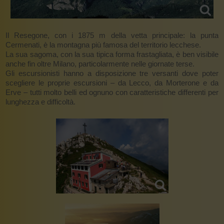
Il Resegone, con i 1875 m della vetta principale: la punta
Cermenati, è la montagna più famosa del territorio lecchese.
La sua sagoma, con la sua tipica forma frastagliata, è ben visibile
anche fin oltre Milano, particolarmente nelle giornate terse.
Gli escursionisti hanno a disposizione tre versanti dove poter
scegliere le proprie escursioni – da Lecco, da Morterone e da
Erve – tutti molto belli ed ognuno con caratteristiche differenti per
lunghezza e difficoltà.