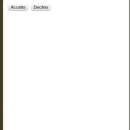
Accetto
Declino
Particolarmente piacevoli sono le escursioni brevi ai Piani