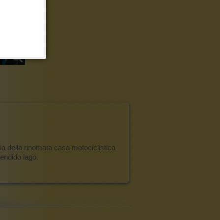
ria della rinomata casa motociclistica
endido lago.