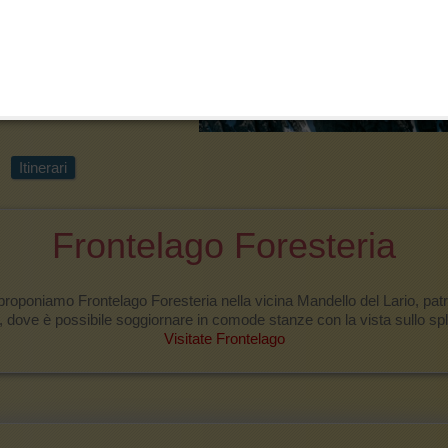
Itinerari
Frontelago Foresteria
 proponiamo Frontelago Foresteria nella vicina Mandello del Lario, pat
 dove è possibile soggiornare in comode stanze con la vista sullo spl
Visitate Frontelago