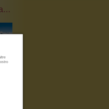
...
ltre
vostro